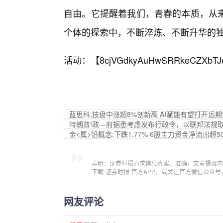
自由。它提醒着我们，青春的本质，从来
个体的探索中，不断淬炼、不断升华的
活动：【
8cjVGdkyAuHwSRRkeCZXbTJ
蓝思科;技盘中涨超8%创新高 AI赋能有望打开远
特朗普!政—府据悉考虑发布行政令，以联邦法规取
金<属>铅概念:下跌1.77% 6股主力资金净流出超5
声明：证券时报力求信息真实、准确，文章提及内
下载“证券时报”官方APP，或关注官方微信公众
网友评论