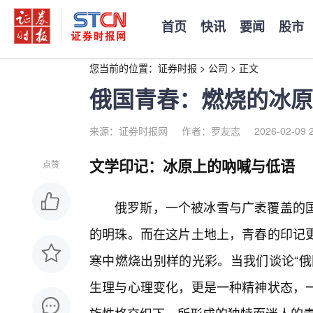
首页
快讯
要闻
股市
您当前的位置：
证券时报
>
公司
>
正文
俄国青春：燃烧的冰原
来源：证券时报网
作者：罗友志
2026-02-09 
文学印记：冰原上的吶喊与低语
点赞
俄罗斯，一个被冰雪与广袤覆盖的
的明珠。而在这片土地上，青春的印记
寒中燃烧出别样的光彩。当我们谈论“俄
生理与心理变化，更是一种精神状态，